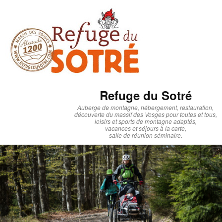
Refuge du Sotré
Auberge de montagne, hébergement, restauration,
découverte du massif des Vosges pour toutes et tous,
loisirs et sports de montagne adaptés,
vacances et séjours à la carte,
salle de réunion séminaire.