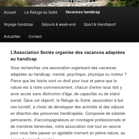
Menu principal
Vacances handicap
Accueil
Le Refuge du Sotré
Aller au contenu principal
Aller au contenu secondaire
Voyage handicap
Séjours & week-end
Sport & Handisport
Actualités
Contact
L’Association Sotrés organise des vacances adaptées
au handicap
Vous recherchez une association organisant des vacances
adaptées au handicap, mental, psychique, physique ou moteur ?
Parce que les loisirs sont un droit pour tous et parce que la
nature est à notre commencement, chacun d’entre nous doit y
avoir accès sans distinction d’âge, de capacités ou de statut
social. Dans cet objectif, le Refuge du Sotré, association à but
non lucratif, a choisi de développer des activités et des séjours
en direction des personnes handicapées. Composée de salariés
permanents, d’accompagnateurs en montagne professionnels et
de membres bénévoles, notre association met tout en oeuvre
pour vous faire passer un agréable moment en pleine nature, au