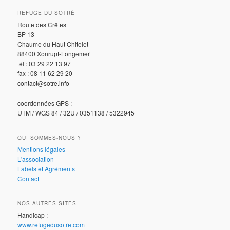
REFUGE DU SOTRÉ
Route des Crêtes
BP 13
Chaume du Haut Chitelet
88400 Xonrupt-Longemer
tél : 03 29 22 13 97
fax : 08 11 62 29 20
contact@sotre.info
coordonnées GPS :
UTM / WGS 84 / 32U / 0351138 / 5322945
QUI SOMMES-NOUS ?
Mentions légales
L'association
Labels et Agréments
Contact
NOS AUTRES SITES
Handicap :
www.refugedusotre.com