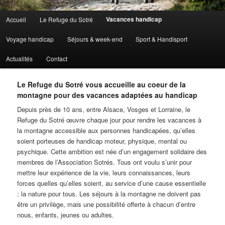
Menu principal
Vacances handicap
Accueil
Le Refuge du Sotré
Aller au contenu principal
Aller au contenu secondaire
Voyage handicap
Séjours & week-end
Sport & Handisport
Actualités
Contact
Le Refuge du Sotré vous accueille au coeur de la
montagne pour des vacances adaptées au handicap
Depuis près de 10 ans, entre Alsace, Vosges et Lorraine, le
Refuge du Sotré œuvre chaque jour pour rendre les vacances à
la montagne accessible aux personnes handicapées, qu’elles
soient porteuses de handicap moteur, physique, mental ou
psychique. Cette ambition est née d’un engagement solidaire des
membres de l’Association Sotrés. Tous ont voulu s’unir pour
mettre leur expérience de la vie, leurs connaissances, leurs
forces quelles qu’elles soient, au service d’une cause essentielle
: la nature pour tous. Les séjours à la montagne ne doivent pas
être un privilège, mais une possibilité offerte à chacun d’entre
nous, enfants, jeunes ou adultes.