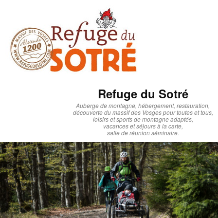
Refuge du Sotré
Auberge de montagne, hébergement, restauration,
découverte du massif des Vosges pour toutes et tous,
loisirs et sports de montagne adaptés,
vacances et séjours à la carte,
salle de réunion séminaire.