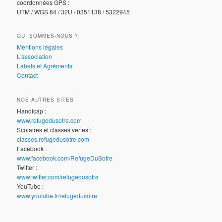
coordonnées GPS :
UTM / WGS 84 / 32U / 0351138 / 5322945
QUI SOMMES-NOUS ?
Mentions légales
L'association
Labels et Agréments
Contact
NOS AUTRES SITES
Handicap :
www.refugedusotre.com
Scolaires et classes vertes :
classes.refugedusotre.com
Facebook :
www.facebook.com/RefugeDuSotre
Twitter :
www.twitter.com/refugedusotre
YouTube :
www.youtube.fr/refugedusotre