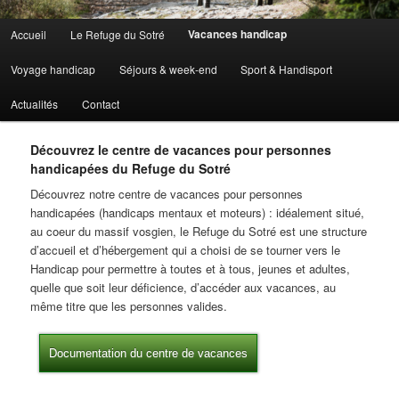
Menu principal
Vacances handicap
Accueil
Le Refuge du Sotré
Aller au contenu principal
Aller au contenu secondaire
Voyage handicap
Séjours & week-end
Sport & Handisport
Actualités
Contact
Découvrez le centre de vacances pour personnes
handicapées du Refuge du Sotré
Découvrez notre centre de vacances pour personnes
handicapées (handicaps mentaux et moteurs) : idéalement situé,
au coeur du massif vosgien, le Refuge du Sotré est une structure
d’accueil et d’hébergement qui a choisi de se tourner vers le
Handicap pour permettre à toutes et à tous, jeunes et adultes,
quelle que soit leur déficience, d’accéder aux vacances, au
même titre que les personnes valides.
Documentation du centre de vacances