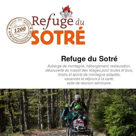
Refuge du Sotré
Auberge de montagne, hébergement, restauration,
découverte du massif des Vosges pour toutes et tous,
loisirs et sports de montagne adaptés,
vacances et séjours à la carte,
salle de réunion séminaire.